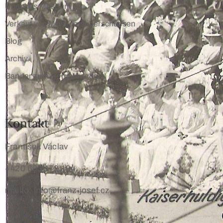
Über das Museum
Verkauf von Museumsüberschüssen
Blog
Archiv
Banner zum Herunterladen
Kontakt
František Václav
+420 603 172 194
mailto: info@franz-josef.cz