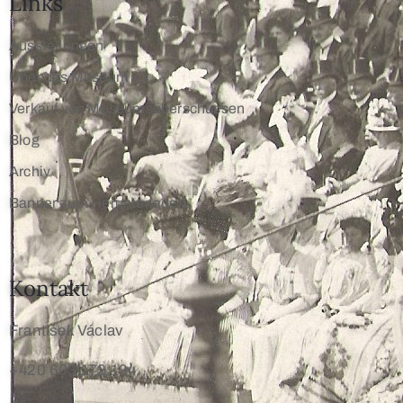
Links
Ausstellungen
Über das Museum
Verkauf von Museumsüberschüssen
Blog
Archiv
Banner zum Herunterladen
Kontakt
František Václav
+420 603 172 194