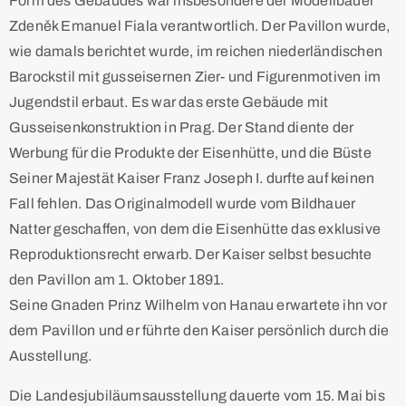
Form des Gebäudes war insbesondere der Modellbauer
Zdeněk Emanuel Fiala verantwortlich. Der Pavillon wurde,
wie damals berichtet wurde, im reichen niederländischen
Barockstil mit gusseisernen Zier- und Figurenmotiven im
Jugendstil erbaut. Es war das erste Gebäude mit
Gusseisenkonstruktion in Prag. Der Stand diente der
Werbung für die Produkte der Eisenhütte, und die Büste
Seiner Majestät Kaiser Franz Joseph I. durfte auf keinen
Fall fehlen. Das Originalmodell wurde vom Bildhauer
Natter geschaffen, von dem die Eisenhütte das exklusive
Reproduktionsrecht erwarb. Der Kaiser selbst besuchte
den Pavillon am 1. Oktober 1891.
Seine Gnaden Prinz Wilhelm von Hanau erwartete ihn vor
dem Pavillon und er führte den Kaiser persönlich durch die
Ausstellung.
Die Landesjubiläumsausstellung dauerte vom 15. Mai bis