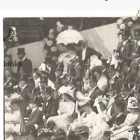
Links
Ausstellungen
Über das Museum
Verkauf von Museumsüberschüssen
Blog
Archiv
Banner zum Herunterladen