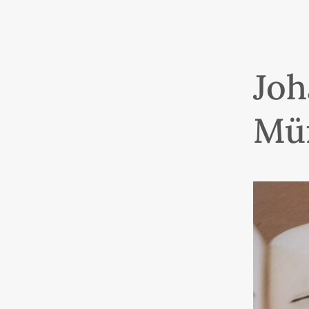
Joh
Mün