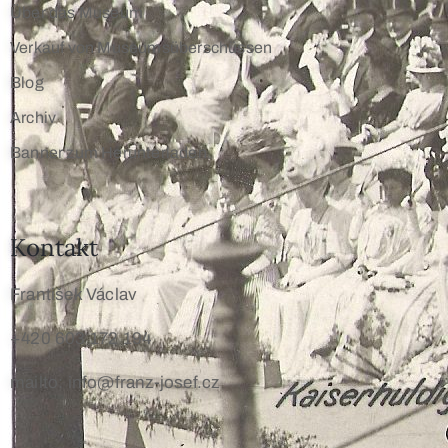
Über das Museum
Verkauf von Museumsüberschüssen
Blog
Archiv
Banner zum Herunterladen
Kontakt
František Václav
+420 603 172 194
mailto: info@franz-josef.cz