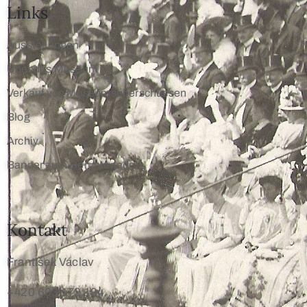
Links
Ausstellungen
Über das Museum
Verkauf von Museumsüberschüssen
Blog
Archiv
Banner zum Herunterladen
Kontakt
František Václav
+420 603 172 194