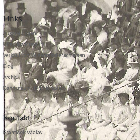
Links
Ausstellungen
Über das Museum
Verkauf von Museumsüberschüssen
Blog
Archiv
Banner zum Herunterladen
Kontakt
František Václav