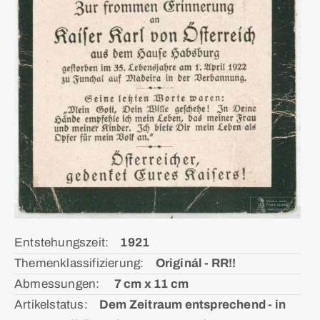
Entstehungszeit:ᅠ
1921
Themenklassifizierung:ᅠ
Originál - RR!!
Abmessungen: ᅠ
7 cm x 11 cm
Artikelstatus:ᅠ
Dem Zeitraum entsprechend - in