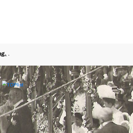
ng.
.