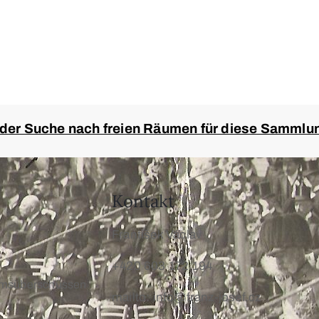
 der Suche nach freien Räumen für diese Sammlu
Kontakt
František Václav
+420 603 172 194
umsüberschüssen
mailto: info@franz-josef.cz