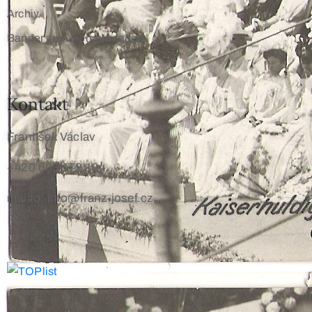
Archiv
Banner zum Herunterladen
Kontakt
František Václav
+420 603 172 194
mailto: info@franz-josef.cz