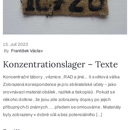
13. Juli 2023
By
František Václav
Konzentrationslager – Texte
Koncentrační tábory , věznice , RAD a jiné… II.světová válka
Zobrazená korespondence je pro sběratelské účely – jako
srovnávací materiál obálek , razítek a tiskopisů . Pokud se
někoho dotkne , že jsou zde zobrazeny dopisy po jejich
příbuzných či známých …. předem se omlouváme . Materiály
byly zobrazeny v dobré vůli a bez potenciálního […]