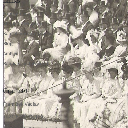
Links
Expositions
About the Museum
Sale of museum surplus
Blog
Archive
Banners for download
Contact
František Václav
+420 603 172 194