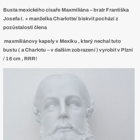
Busta mexického císaře Maxmiliána – bratr Františka
Josefa I. + manželka Charlotte/ biskvit pochází z
pozůstalosti člena
maxmiliánovy
kapely v Mexiku , který nechal tuto
bustu ( a Charlotu – v dalším zobrazení ) vyrobit v Plzni
/ 16 cm , RRR!