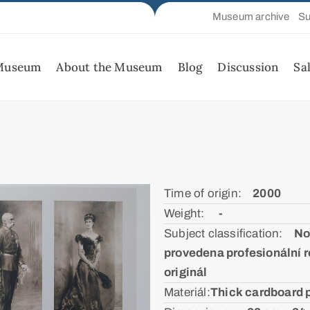
Museum archive
Su
 Museum
About the Museum
Blog
Discussion
Sa
Time of origin:ᅠ
2000
Weight: ᅠ
-
Subject classification:ᅠ
No
provedena profesionální r
originál
Materiál:ㅤ
Thick cardboard 