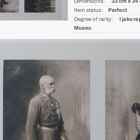
Dimensions: ᅠ
33 cm x 34
Item status:ᅠ
Perfect
Degree of rarity: ᅠ
I jako r
Museu