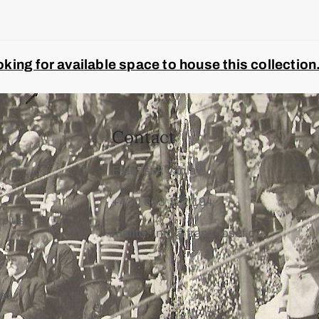
ing for available space to house this collection
Contact
František Václav
+420 603 172 194
rplus
mailto: info@franz-josef.cz
oad