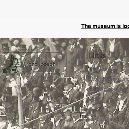
The museum is look
Links
Expositions
About the Museum
Sale of museum su
Blog
Archive
Banners for downl