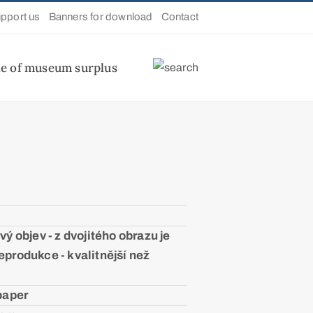
pport us
Banners for download
Contact
le of museum surplus
vý objev - z dvojitého obrazu je
eprodukce - kvalitnější než
paper