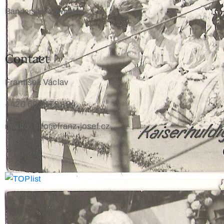
Banners for download
Contact
František Václav
+420 603 172 194
mailto: info@franz-josef.cz