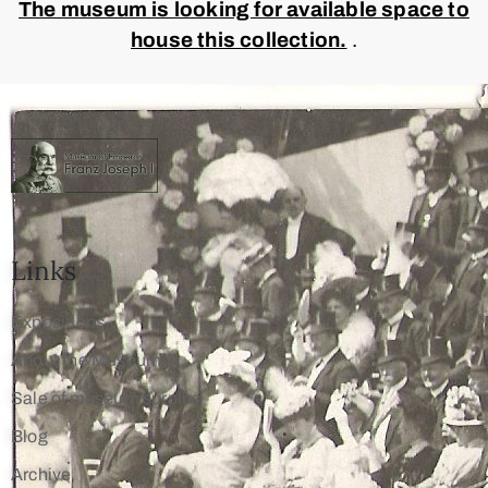
The museum is looking for available space to
house this collection.
.
Links
Expositions
About the Museum
Sale of museum surplus
Blog
Archive