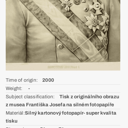
Time of origin:ᅠ
2000
Weight: ᅠ
-
Subject classification:ᅠ
Tisk z originálního obrazu
z musea Františka Josefa na silném fotopapíře
Materiál:ㅤ
Silný kartonový fotopapír- super kvalita
tisku