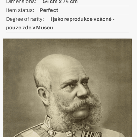
Dimensions: ᅠ
54 cm x 74 cm
Item status:ᅠ
Perfect
Degree of rarity: ᅠ
I jako reprodukce vzácné -
pouze zde v Museu