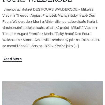
Jmenovací dekret DES FOURS WALDERODE – Mikuláš
Vladimír Theodor August František Maria, říšský hrabě Des
Fours Walderode z Mont a Athienville, poradce císaře Karla I. ,
vlastnoruční podpis císaře, císařská pečeť Mikuláš Vladimír
Theodor August František Maria, říšský hrabě Des Fours
Walderode z Mont a Athienville, svobodný pán na Eckhausenu
se narodil dne 28. června 1877 v Křetíně jako […]
Read More