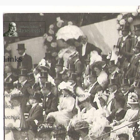
Links
Ausstellungen
Über das Museum
Verkauf von Museumsüberschüssen
Blog
Archiv
Banner zum Herunterladen