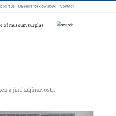
pport us
Banners for download
Contact
le of museum surplus
a a jiné zajímavosti.