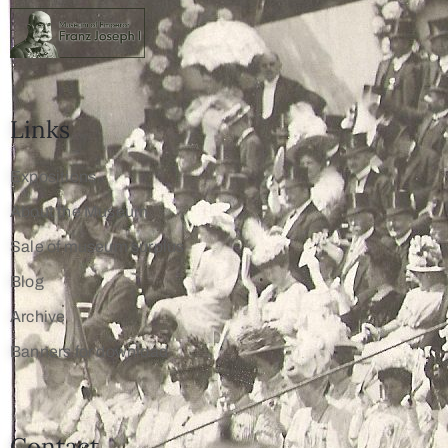
Links
Expositions
About the Museum
Sale of museum surplus
Blog
Archive
Banners for download
Contact