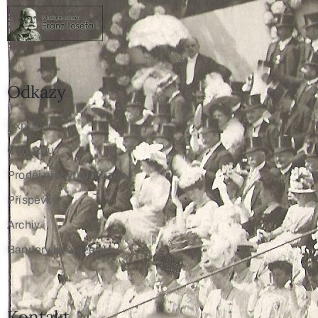
Odkazy
Expozice
O muzeu
Prodej přebytků muzea
Příspěvky
Archiv
Bannery ke stažení
Kontakt