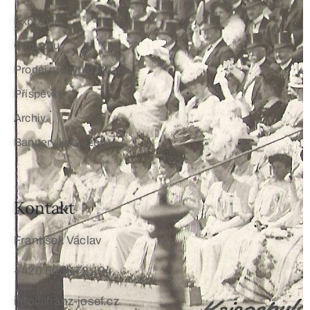
Expozice
O muzeu
Prodej přebytků muzea
Příspěvky
Archiv
Bannery ke stažení
Kontakt
František Václav
+420 603 172 194
info@franz-josef.cz