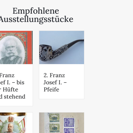
Empfohlene
Ausstellungsstücke
 Franz
2. Franz
ef I. – bis
Josef I. –
r Hüfte
Pfeife
d stehend