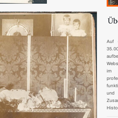
Üb
Auf 
35.
aufb
Webse
im 
prof
funk
und 
Zusa
Histo