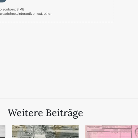
o souboru: 3 MB.
preadsheet
,
interactive
,
text
,
other
.
Weitere Beiträge