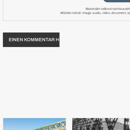
Maximální velikost nahrávanéh
Můžete nahrát:
image
,
audio
,
video
,
document
,
s