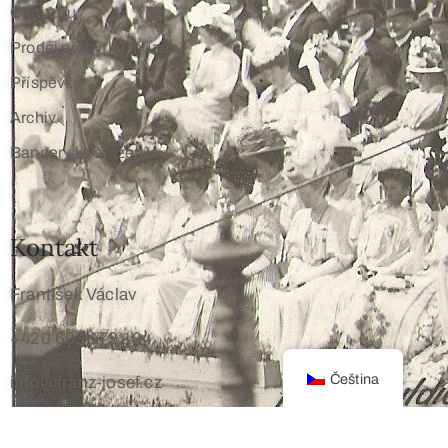
O muzeu
Prodej přebytků muzea
Příspěvky
Archiv
Bannery ke stažení
Kontakt
František Václav
+420 603 172 194
Čeština
info@franz-josef.cz