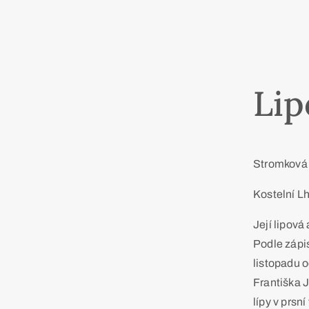
Lip
Stromková s
Kostelní L
Její lipová
Podle zápis
listopadu o
Františka J
lípy v prsn