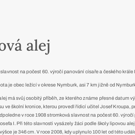
ová alej
lavnost na počest 60. výročí panování císaře a českého krále F
hota je obec ležící v okrese Nymburk, asi 7 km jižně od Nymbu
 alej má svůj osobitý příběh, ze kterého známe přesné datum 
u ve školní kronice, kterou provedl řídicí učitel Josef Kroupa, 
dpoledne v roce 1908 stromková slavnost na počest 60. výročí
osefa I. Při této slavnosti vysázely žáci podle školy lipovou alej
í výšce je 346 cm. V roce 2008, kdy uplynulo 100 let od této událo