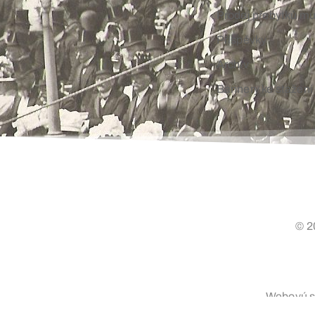
Prodej přebytků m
Příspěvky
Archiv
Bannery ke stažení
© 2
Webovú st