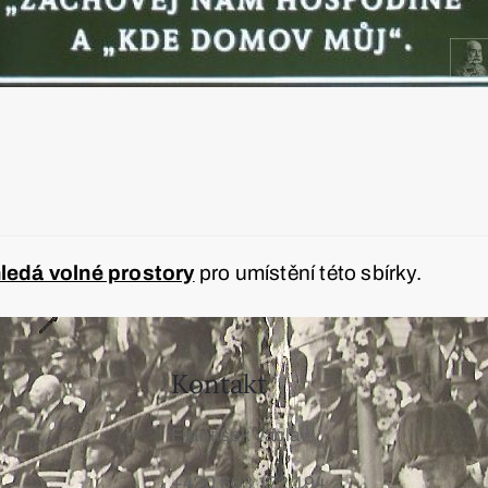
edá volné prostory
pro umístění této sbírky.
Kontakt
František Václav
+420 603 172 194