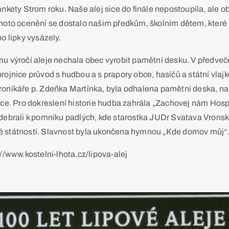
ankety Strom roku. Naše alej sice do finále nepostoupila, ale 
ohoto ocenění se dostalo našim předkům, školním dětem, které 
ho lipky vysázely.
u výročí aleje nechala obec vyrobit pamětní desku. V předveče
rojnice průvod s hudbou a s prapory obce, hasičů a státní vlajk
ronikáře p. Zdeňka Martínka, byla odhalena pamětní deska, na
nice. Pro dokreslení historie hudba zahrála „Zachovej nám Hos
odebrali k pomníku padlých, kde starostka JUDr Svatava Vronsk
 státnosti. Slavnost byla ukončena hymnou „Kde domov můj“
://www.kostelni-lhota.cz/lipova-alej