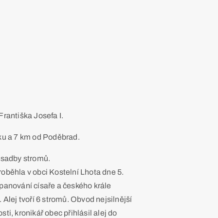
rantiška Josefa I.
rku a 7 km od Poděbrad.
výsadby stromů.
proběhla v obci Kostelní Lhota dne 5.
 panování císaře a českého krále
. Alej tvoří 6 stromů. Obvod nejsilnější
sti, kronikář obec přihlásil alej do