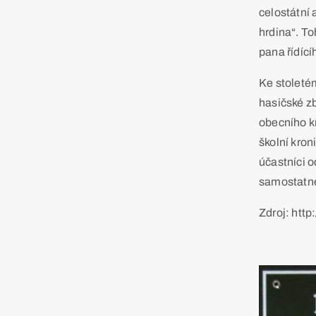
celostátní 
hrdina“. T
pana řídící
Ke stoletém
hasičské zb
obecního k
školní kro
účastníci 
samostatné
Zdroj: http