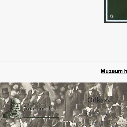
Muzeum hl
Odkazy
Expozice
O muzeu