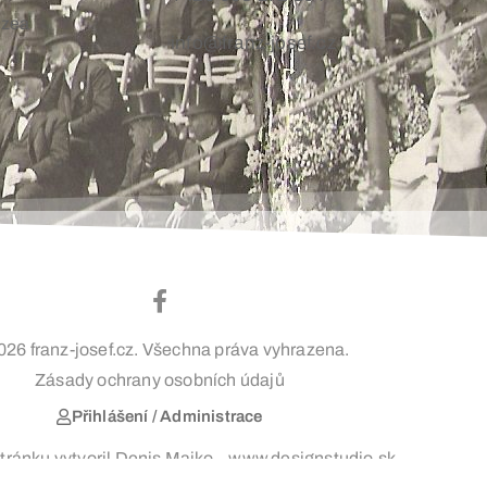
uzea
info@franz-josef.cz
026 franz-josef.cz. Všechna práva vyhrazena.
Zásady ochrany osobních údajů
Přihlášení / Administrace
ránku vytvoril Denis Majko – www.designstudio.sk