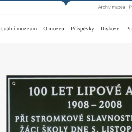
Archiv muzea
P
rtuální muzeum
O muzeu
Příspěvky
Diskuze
Pr