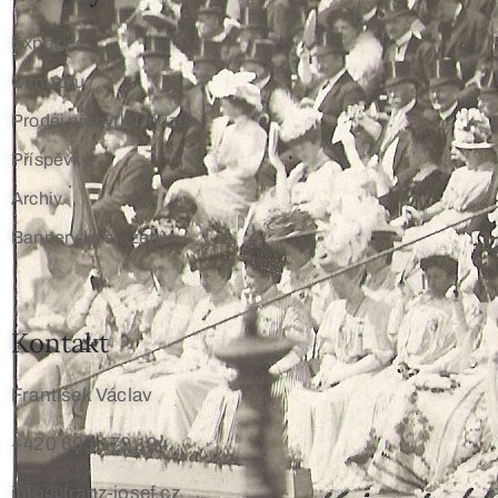
Expozice
O muzeu
Prodej přebytků muzea
Příspěvky
Archiv
Bannery ke stažení
Kontakt
František Václav
+420 603 172 194
info@franz-josef.cz