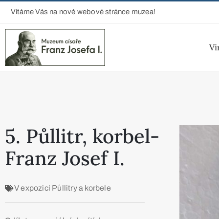
Vítáme Vás na nové webové stránce muzea!
Vi
5. Půllitr, korbel-
Franz Josef I.
V expozici
Půllitry a korbele