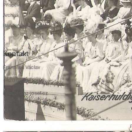
Příspěvky
Archiv
Bannery ke stažení
Kontakt
František Václav
+420 603 172 194
info@franz-josef.cz