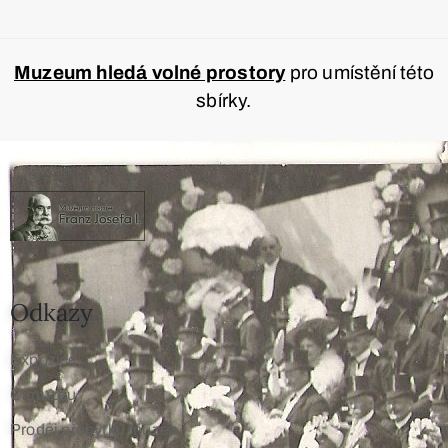
Muzeum hledá volné prostory
pro umístění této
sbírky.
Odkazy
Expozice
O muzeu
Prodej přebytků muzea