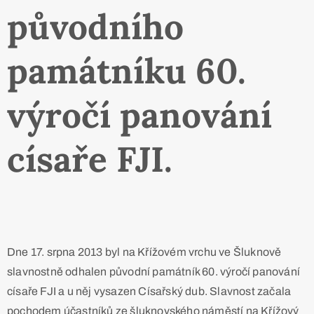
původního
památníku 60.
výročí panování
císaře FJI.
Dne 17. srpna 2013 byl na Křížovém vrchu ve Šluknově
slavnostně odhalen původní památník 60. výročí panování
císaře FJI a u něj vysazen Císařský dub. Slavnost začala
pochodem účastníků ze šluknovského náměstí na Křížový