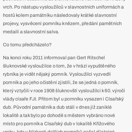
vrch. Po nástupu vysloužilců v slavnostních uniformách a
hostů kolem památníku následovaly krátké slavnostní
projevy, vysvěcení pomníku knězem, předání pamětních
medailí a slavnostní salva.
Co tomu předcházelo?
Na konci roku 2011 informoval pan Gert Ritschel
šluknovské vysloužilce o tom, že v hrázi vypuštěného
rybníka je vidět nějaký pomník. Vysloužilci vyzvedli
pomník a po jeho očistění zjistili, že se jedná o pomník,
který vztyčili v roce 1908 šluknovští vysloužilci k 60. výročí
vlády císaře FJI. Přitom byl u pomníku vysazen i Císařský
dub. Původní památník a dub stáli v dnes již zaniklé
lokalitě a tak bylo po dohodě s městem vybráno nové
místo pro pomník a Císařský dub v lokalitě Křížového
vrchu, kde v blízkosti dalších pomníků našel důstojné