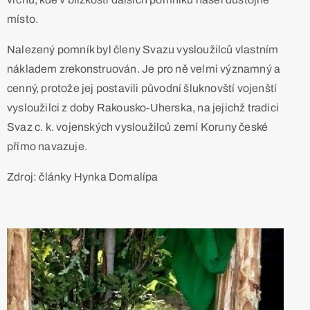
místo.
Nalezený pomník byl členy Svazu vysloužilců vlastním
nákladem zrekonstruován. Je pro ně velmi významný a
cenný, protože jej postavili původní šluknovští vojenští
vysloužilci z doby Rakousko-Uherska, na jejichž tradici
Svaz c. k. vojenských vysloužilců zemí Koruny české
přímo navazuje.
Zdroj: články Hynka Domalípa