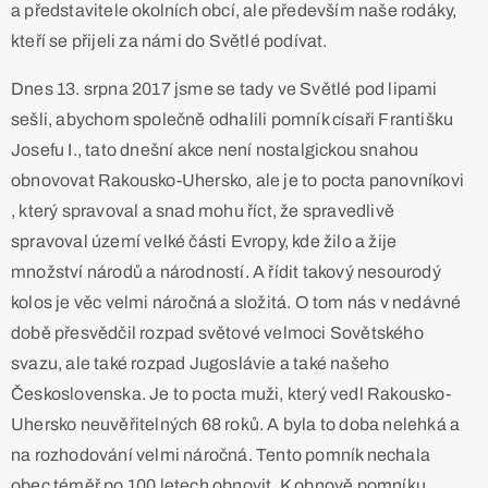
a představitele okolních obcí, ale především naše rodáky,
kteří se přijeli za námi do Světlé podívat.
Dnes 13. srpna 2017 jsme se tady ve Světlé pod lipami
sešli, abychom společně odhalili pomník císaři Františku
Josefu I., tato dnešní akce není nostalgickou snahou
obnovovat Rakousko-Uhersko, ale je to pocta panovníkovi
, který spravoval a snad mohu říct, že spravedlivě
spravoval území velké části Evropy, kde žilo a žije
množství národů a národností. A řídit takový nesourodý
kolos je věc velmi náročná a složitá. O tom nás v nedávné
době přesvědčil rozpad světové velmoci Sovětského
svazu, ale také rozpad Jugoslávie a také našeho
Československa. Je to pocta muži, který vedl Rakousko-
Uhersko neuvěřitelných 68 roků. A byla to doba nelehká a
na rozhodování velmi náročná. Tento pomník nechala
obec téměř po 100 letech obnovit. K obnově pomníku