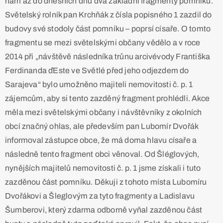
nám až do dnešních dnů dva základní fragmenty pomníku.
Světelský rolník pan Krchňák z čísla popisného 1 zazdil do
budovy své stodoly část pomníku – poprsí císaře. O tomto
fragmentu se mezi světelskými občany vědělo a v roce
2014 při „návštěvě následníka trůnu arcivévody Františka
Ferdinanda ďEste ve Světlé před jeho odjezdem do
Sarajeva“ bylo umožněno majiteli nemovitosti č. p. 1
zájemcům, aby si tento zazděný fragment prohlédli. Akce
měla mezi světelskými občany i návštěvníky z okolních
obcí značný ohlas, ale především pan Lubomír Dvořák
informoval zástupce obce, že má doma hlavu císaře a
následně tento fragment obci věnoval. Od Šléglových,
nynějších majitelů nemovitosti č. p. 1 jsme získali i tuto
zazděnou část pomníku. Děkuji z tohoto místa Lubomíru
Dvořákovi a Šleglovým za tyto fragmenty a Ladislavu
Šumberovi, který zdarma odborně vyňal zazděnou část