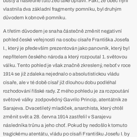
busty a následně tuto zeď také opravil. Fakt, že obec nyní
vlastnila dva základní fragmenty pomníku, byl druhým
důvodem k obnově pomníku.
A třetím důvodem je snaha částečně změnit negativní
pohled české veřejnosti na osobu císaře Františka Josefa
I., který je především prezentován jako panovník, který byl
nepřítelem českého národa a který rozpoutal 1. světovou
válku. Tento pohled je však značně zkreslený, neboť v roce
1914 se již zdaleka nejednalo o absolutistickou vládu
císaře, ale v té době císař již dlouhou dobu podléhal
rozhodování říšské rady. Z mého pohledu je za rozpoutání
světové války zodpovědný Gavrilo Princip, atentátník ze
Sarajeva. Dvacetiletý mladíček, anarchista, který chtěl
změnit svět a 28. června 1914 zastřelil v Sarajevu
následníka trůnu a jeho choť. Pokud by nedošlo k tomuto
tragickému atentátu, vládu po císaři Františku Josefu I. by