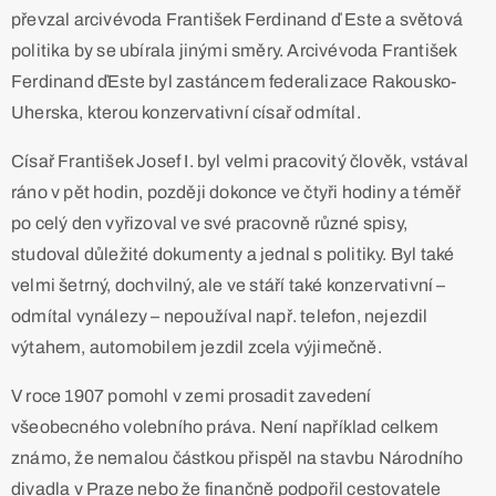
převzal arcivévoda František Ferdinand ď Este a světová
politika by se ubírala jinými směry. Arcivévoda František
Ferdinand ďEste byl zastáncem federalizace Rakousko-
Uherska, kterou konzervativní císař odmítal.
Císař František Josef I. byl velmi pracovitý člověk, vstával
ráno v pět hodin, později dokonce ve čtyři hodiny a téměř
po celý den vyřizoval ve své pracovně různé spisy,
studoval důležité dokumenty a jednal s politiky. Byl také
velmi šetrný, dochvilný, ale ve stáří také konzervativní –
odmítal vynálezy – nepoužíval např. telefon, nejezdil
výtahem, automobilem jezdil zcela výjimečně.
V roce 1907 pomohl v zemi prosadit zavedení
všeobecného volebního práva. Není například celkem
známo, že nemalou částkou přispěl na stavbu Národního
divadla v Praze nebo že finančně podpořil cestovatele