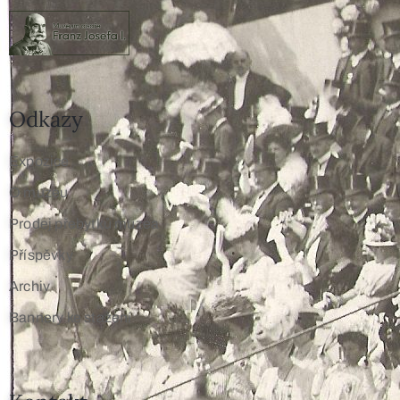
Odkazy
Expozice
O muzeu
Prodej přebytků muzea
Příspěvky
Archiv
Bannery ke stažení