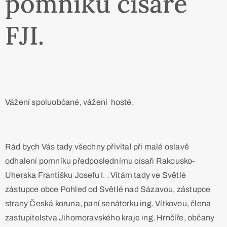
pomníku císaře
FJI.
Vážení spoluobčané, vážení hosté.
Rád bych Vás tady všechny přivítal při malé oslavě
odhalení pomníku předposlednímu císaři Rakousko-
Uherska Františku Josefu I. . Vítám tady ve Světlé
zástupce obce Pohleď od Světlé nad Sázavou, zástupce
strany Česká koruna, paní senátorku ing. Vítkovou, člena
zastupitelstva Jihomoravského kraje ing. Hrnčíře, občany