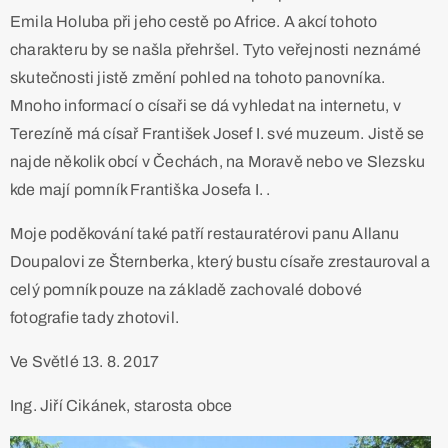
Emila Holuba při jeho cestě po Africe. A akcí tohoto
charakteru by se našla přehršel. Tyto veřejnosti neznámé
skutečnosti jistě změní pohled na tohoto panovníka.
Mnoho informací o císaři se dá vyhledat na internetu, v
Terezíně má císař František Josef I. své muzeum. Jistě se
najde několik obcí v Čechách, na Moravě nebo ve Slezsku
kde mají pomník Františka Josefa I. .
Moje poděkování také patří restauratérovi panu Allanu
Doupalovi ze Šternberka, který bustu císaře zrestauroval a
celý pomník pouze na základě zachovalé dobové
fotografie tady zhotovil.
Ve Světlé 13. 8. 2017
Ing. Jiří Cikánek, starosta obce