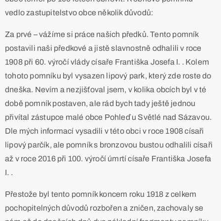
vedlo zastupitelstvo obce několik důvodů:
Za prvé – vážíme si práce našich předků. Tento pomník
postavili naši předkové a jistě slavnostně odhalili v roce
1908 při 60. výročí vlády císaře Františka Josefa I. . Kolem
tohoto pomníku byl vysazen lipový park, který zde roste do
dneška. Nevím a nezjišťoval jsem, v kolika obcích byl v té
době pomník postaven, ale rád bych tady ještě jednou
přivítal zástupce malé obce Pohleď u Světlé nad Sázavou.
Dle mých informací vysadili v této obci v roce 1908 císaři
lipový parčík, ale pomník s bronzovou bustou odhalili císaři
až v roce 2016 při 100. výročí úmrtí císaře Františka Josefa
I. .
Přestože byl tento pomník koncem roku 1918 z celkem
pochopitelných důvodů rozbořen a zničen, zachovaly se