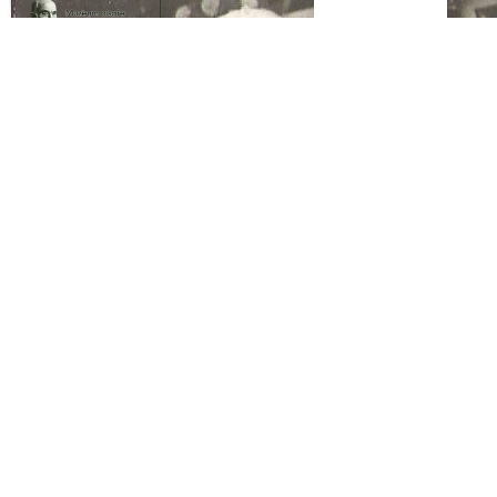
Odkazy
Expozice
O muzeu
Prodej přebytků muzea
Příspěvky
Archiv
Bannery ke stažení
Kontakt