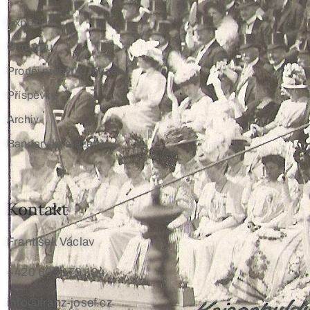
Expozice
O muzeu
Prodej přebytků muzea
Příspěvky
Archiv
Bannery ke stažení
Kontakt
František Václav
+420 603 172 194
info@franz-josef.cz