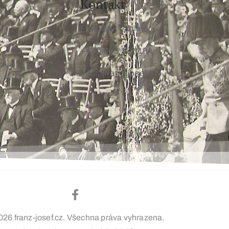
Kontakt
František Václav
+420 603 172 194
uzea
info@franz-josef.cz
026 franz-josef.cz. Všechna práva vyhrazena.