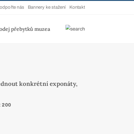
odpořte nás
Bannery ke stažení
Kontakt
odej přebytků muzea
édnout konkrétní exponáty,
:
200