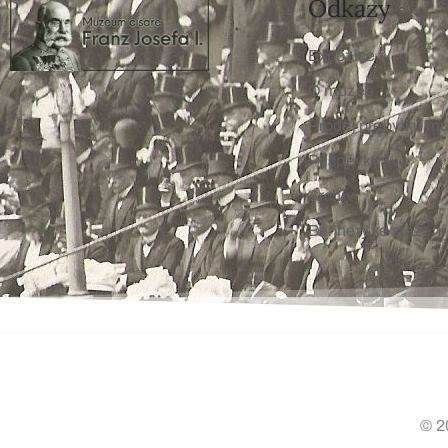
Odkazy
Expozice
O muzeu
Prodej přebytků m
Příspěvky
Archiv
Bannery ke stažení
© 2