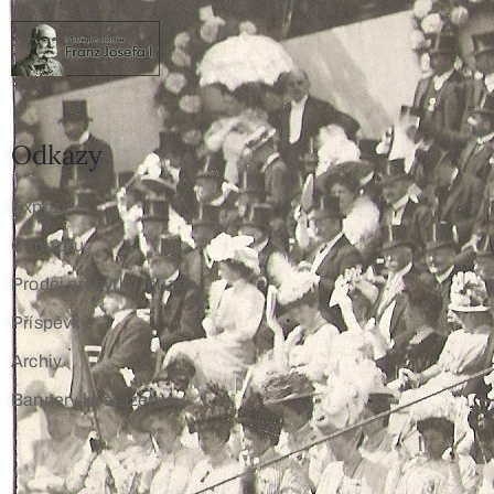
Odkazy
Expozice
O muzeu
Prodej přebytků muzea
Příspěvky
Archiv
Bannery ke stažení