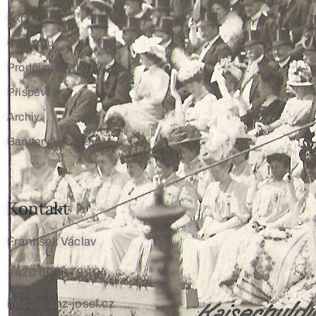
Expozice
O muzeu
Prodej přebytků muzea
Příspěvky
Archiv
Bannery ke stažení
Kontakt
František Václav
+420 603 172 194
info@franz-josef.cz