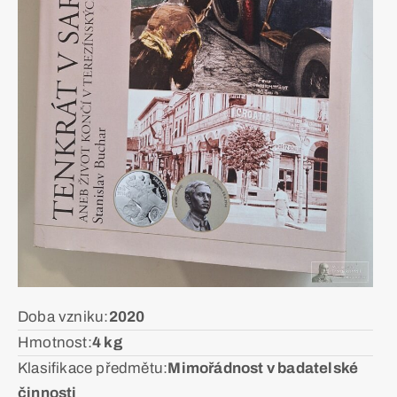
Doba vzniku:ㅤ
2020
Hmotnost:ㅤ
4 kg
Klasifikace předmětu:ㅤ
Mimořádnost v badatelské
činnosti