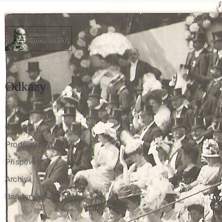
Odkazy
Expozice
O muzeu
Prodej přebytků muzea
Příspěvky
Archiv
Bannery ke stažení