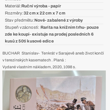
Materiál:ㅤ
Ruční výroba - papír
Rozměry:ㅤ
32 cm x 22 cm x 7 cm
Stav předmětu:ㅤ
Nové- zabalené z výroby
Stupeň vzácnosti: ㅤ
Rarita na knižním trhu- pouze
zde ke koupi- existuje na prodej posledních 6
kusů z 50ti kusové edice
BUCHAR Stanislav- Tenkrát v Sarajevě aneb život končí
v terezínských kasematech . Planá :
Vydané vlastním nákladem, 2020, 1098 s.