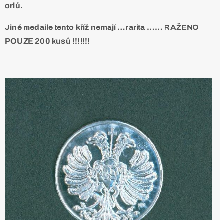
orlů.
Jiné medaile tento kříž nemají …rarita …… RAŽENO
POUZE 200 kusů !!!!!!!