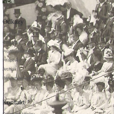
Odkazy
Expozice
O muzeu
Prodej přebytků muzea
Příspěvky
Archiv
Bannery ke stažení
Kontakt