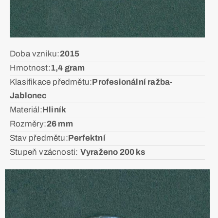
Doba vzniku:ㅤ
2015
Hmotnost:ㅤ
1,4 gram
Klasifikace předmětu:ㅤ
Profesionální ražba-
Jablonec
Materiál:ㅤ
Hliník
Rozměry:ㅤ
26 mm
Stav předmětu:ㅤ
Perfektní
Stupeň vzácnosti: ㅤ
Vyraženo 200 ks