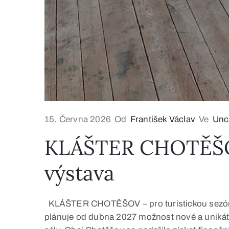
15. Června 2026
Od
František Václav
Ve
Unc
KLÁŠTER CHOTĚŠOV 
výstava
KLÁŠTER CHOTĚŠOV – pro turistickou sezónu 2
plánuje od dubna 2027 možnost nové a unikátn