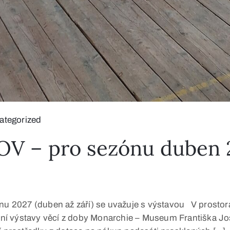
ategorized
– pro sezónu duben 20
027 (duben až září) se uvažuje s výstavou V prostorách
í výstavy věcí z doby Monarchie – Museum Františka Jos