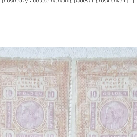
ní prostředky z dotace na nákup padesáti prosklených […]