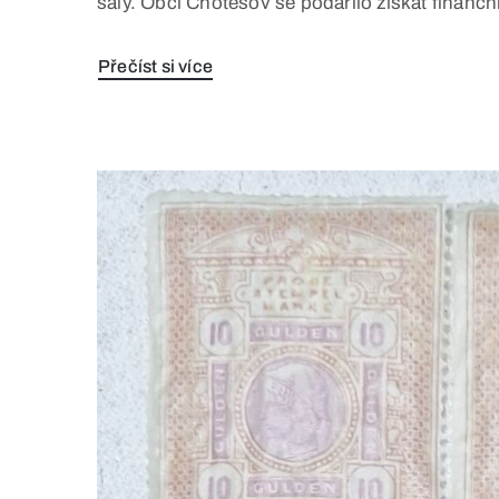
sály. Obci Chotěšov se podařilo získat finanč
Přečíst si více