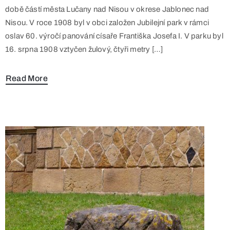
době částí města Lučany nad Nisou v okrese Jablonec nad
Nisou. V roce 1908 byl v obci založen Jubilejní park v rámci
oslav 60. výročí panování císaře Františka Josefa I. V parku byl
16. srpna 1908 vztyčen žulový, čtyři metry […]
Read More