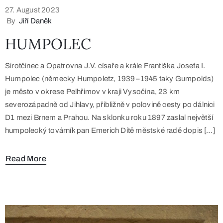
27. August 2023
By
Jiří Daněk
HUMPOLEC
Sirotčinec a Opatrovna J.V. císaře a krále Františka Josefa I.
Humpolec (německy Humpoletz, 1939–1945 taky Gumpolds)
je město v okrese Pelhřimov v kraji Vysočina, 23 km
severozápadně od Jihlavy, přibližně v polovině cesty po dálnici
D1 mezi Brnem a Prahou. Na sklonku roku 1897 zaslal největší
humpolecký továrník pan Emerich Dítě městské radě dopis […]
Read More