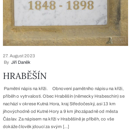
27. August 2023
By
Jiří Daněk
HRABĚŠÍN
Pamětní nápis na kříži. Obnovení pamětního nápisu na kříži,
příběh o vytrvalosti. Obec Hraběšín (německy Hrabeschin) se
nachází v okrese Kutná Hora, kraj Středočeský, asi 13 km
jihovýchodně od Kutné Hory a 9 km jihozápadně od města
Čáslav. Za nápisem na kříži v Hraběšíně je příběh, co vše
dokáže člověk jdoucí za svým […]