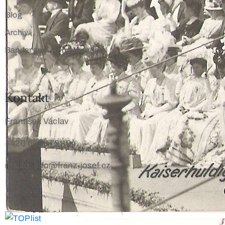
Blog
Archiv
Banner zum Herunterladen
Kontakt
František Václav
+420 603 172 194
mailto: info@franz-josef.cz