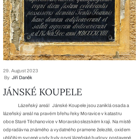
29. August 2023
By
Jiří Daněk
JÁNSKÉ KOUPELE
Lázeňský areál Jánské Koupele jsou zaniklá osada a
lázeňský areál na pravém břehu řeky Moravice v katastru
obce Staré Těchanovice v Moravskoslezském kraji. Na místě
odpradávna známého a vydatného pramene železité, oxidem
uhličitým sycené vody byly první lázeňské budovy postavené