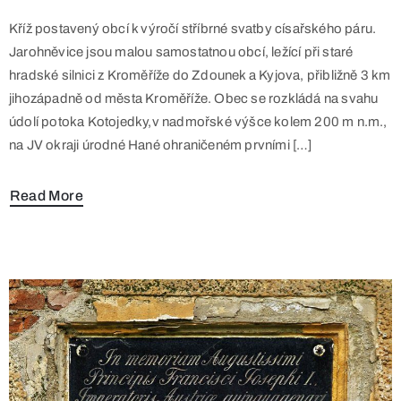
Kříž postavený obcí k výročí stříbrné svatby císařského páru.
Jarohněvice jsou malou samostatnou obcí, ležící při staré
hradské silnici z Kroměříže do Zdounek a Kyjova, přibližně 3 km
jihozápadně od města Kroměříže. Obec se rozkládá na svahu
údolí potoka Kotojedky,v nadmořské výšce kolem 200 m n.m.,
na JV okraji úrodné Hané ohraničeném prvními […]
Read More