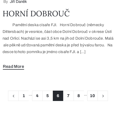
By
Jiří Daněk
HORNÍ DOBROUČ
Pamětní deska císaře FJI. Horní Dobrouč (německy
Dittersbach) je vesnice, část obce Dolní Dobrouč v okrese Ústí
nad Orlicí. Nachází se asi 3,5 km na jih od Dolní Dobrouče. Malá
ale pěkně udržovaná pamětní deska je před bývalou farou. Na
desce tohoto pomníku je jméno císaře FJI. a […]
Read More
...
...
1
4
5
6
7
8
10