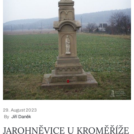
29. August 2023
By
Jiří Daněk
JAROHNĚVICE U KROMĚŘÍŽE