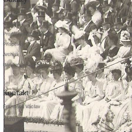
Expozice
O muzeu
Prodej přebytků muzea
Příspěvky
Archiv
Bannery ke stažení
Kontakt
František Václav
+420 603 172 194