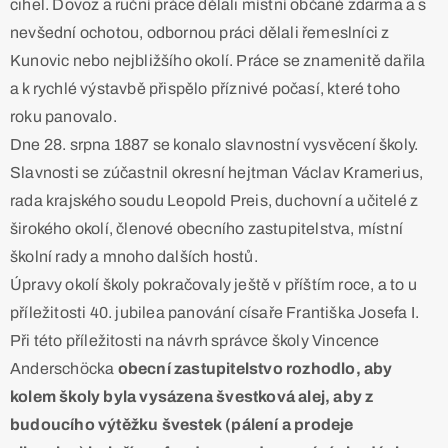
cihel. Dovoz a ruční práce dělali místní občané zdarma a s
nevšední ochotou, odbornou práci dělali řemeslníci z
Kunovic nebo nejbližšího okolí. Práce se znamenitě dařila
a k rychlé výstavbě přispělo příznivé počasí, které toho
roku panovalo.
Dne 28. srpna 1887 se konalo slavnostní vysvěcení školy.
Slavnosti se zúčastnil okresní hejtman Václav Kramerius,
rada krajského soudu Leopold Preis, duchovní a učitelé z
širokého okolí, členové obecního zastupitelstva, místní
školní rady a mnoho dalších hostů.
Úpravy okolí školy pokračovaly ještě v příštím roce, a to u
příležitosti 40. jubilea panování císaře Františka Josefa I.
Při této příležitosti na návrh správce školy Vincence
Anderschöcka
obecní zastupitelstvo rozhodlo, aby
kolem školy byla vysázena švestková alej, aby z
budoucího výtěžku švestek (pálení a prodeje