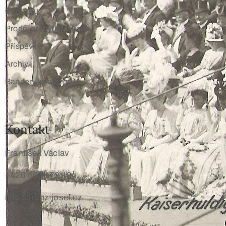
O muzeu
Prodej přebytků muzea
Příspěvky
Archiv
Bannery ke stažení
Kontakt
František Václav
+420 603 172 194
info@franz-josef.cz