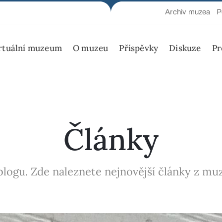
Archiv muzea
P
rtuální muzeum
O muzeu
Příspěvky
Diskuze
Pr
Články
logu. Zde naleznete nejnovější články z muze