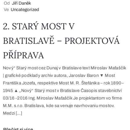
Od
Jiří Daněk
Ve
Uncategorized
2. STARÝ MOST V
BRATISLAVĚ – PROJEKTOVÁ
PŘÍPRAVA
Nový“ Starý most cez Dunaj v Bratislave text Miroslav Maťaščík
| grafické podklady archiv autora, Jaroslav Baron ▼ Most
Františka Jozefa, respektíve Most M. R. Štefánika – rok 1890–
1945 ▲ „Nový“ Starý most v Bratislave Časopis stavebnictví
03/16 -2016 Ing. Miroslav Maťaščík Je projektantom vo firme
M.M. s.r.o. Bratislava, kde sa venuje navrhovaniu mostov.
Medzi […]
Přečíst si více