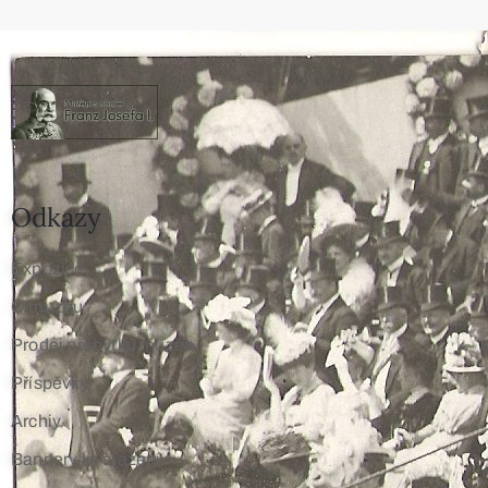
Odkazy
Expozice
O muzeu
Prodej přebytků muzea
Příspěvky
Archiv
Bannery ke stažení