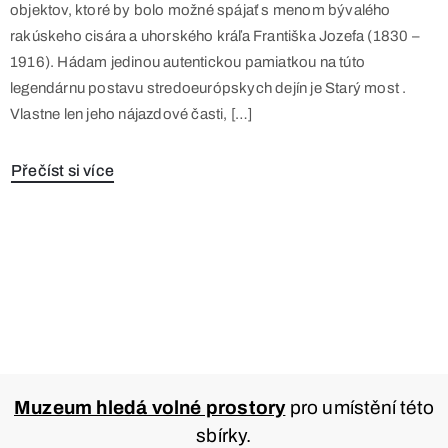
objektov, ktoré by bolo možné spájať s menom bývalého
rakúskeho cisára a uhorského kráľa Františka Jozefa (1830 –
1916). Hádam jedinou autentickou pamiatkou na túto
legendárnu postavu stredoeurópskych dejín je Starý most .
Vlastne len jeho nájazdové časti, […]
Přečíst si více
Muzeum hledá volné prostory
pro umístění této
sbírky.