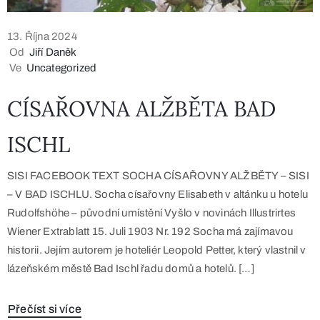
13. Října 2024
Od
Jiří Daněk
Ve
Uncategorized
CÍSAŘOVNA ALŽBĚTA BAD
ISCHL
SISI FACEBOOK TEXT SOCHA CÍSAŘOVNY ALŽBĚTY – SISI
– V BAD ISCHLU. Socha císařovny Elisabeth v altánku u hotelu
Rudolfshöhe – původní umístění Vyšlo v novinách Illustrirtes
Wiener Extrablatt 15. Juli 1903 Nr. 192 Socha má zajímavou
historii. Jejím autorem je hoteliér Leopold Petter, který vlastnil v
lázeňském městě Bad Ischl řadu domů a hotelů. […]
Přečíst si více