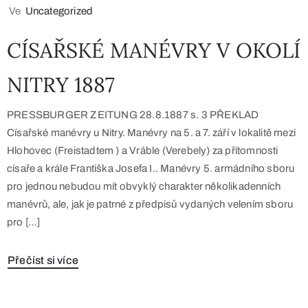
Ve
Uncategorized
CÍSAŘSKÉ MANÉVRY V OKOLÍ
NITRY 1887
PRESSBURGER ZEITUNG 28.8.1887 s. 3 PŘEKLAD
Císařské manévry u Nitry. Manévry na 5. a 7. září v lokalitě mezi
Hlohovec (Freistadtem ) a Vráble (Verebely) za přítomnosti
císaře a krále Františka Josefa I.. Manévry 5. armádního sboru
pro jednou nebudou mít obvyklý charakter několikadenních
manévrů, ale, jak je patrné z předpisů vydaných velením sboru
pro […]
Přečíst si více