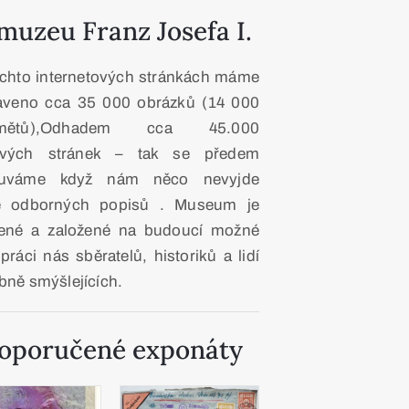
muzeu Franz Josefa I.
ěchto internetových stránkách máme
raveno cca 35 000 obrázků (14 000
dmětů),Odhadem cca 45.000
vých stránek – tak se předem
uváme když nám něco nevyjde
e odborných popisů . Museum je
řené a založené na budoucí možné
práci nás sběratelů, historiků a lidí
bně smýšlejících.
oporučené exponáty