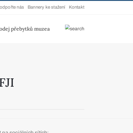
odpořte nás
Bannery ke stažení
Kontakt
odej přebytků muzea
FJI
t na sociálních sítích: