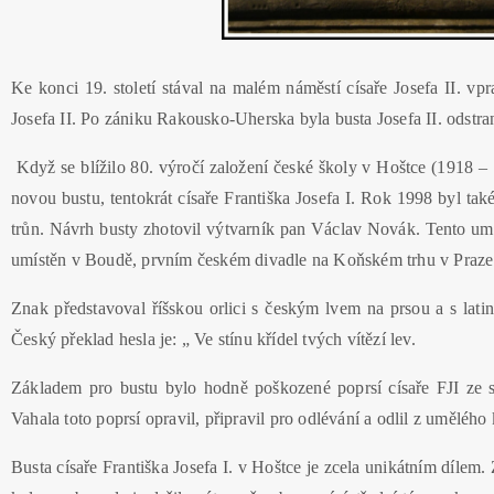
Ke konci 19. století stával na malém náměstí císaře Josefa II. v
Josefa II. Po zániku Rakousko-Uherska byla busta Josefa II. odstra
Když se blížilo 80. výročí založení české školy v Hoštce (1918 – 
novou bustu, tentokrát císaře Františka Josefa I. Rok 1998 byl tak
trůn. Návrh busty zhotovil výtvarník pan Václav Novák. Tento uměle
umístěn v Boudě, prvním českém divadle na Koňském trhu v Praze
Znak představoval říšskou orlici s českým lvem na prsou a s lat
Český překlad hesla je: „ Ve stínu křídel tvých vítězí lev.
Základem pro bustu bylo hodně poškozené poprsí císaře FJI ze 
Vahala toto poprsí opravil, připravil pro odlévání a odlil z uměléh
Busta císaře Františka Josefa I. v Hoštce je zcela unikátním dílem