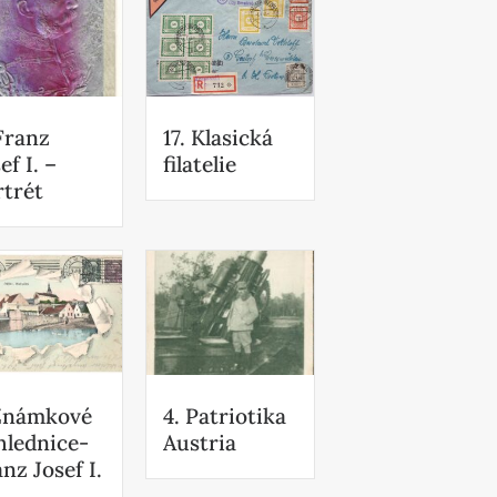
Franz
17. Klasická
ef I. –
filatelie
rtrét
 Známkové
4. Patriotika
hlednice-
Austria
nz Josef I.