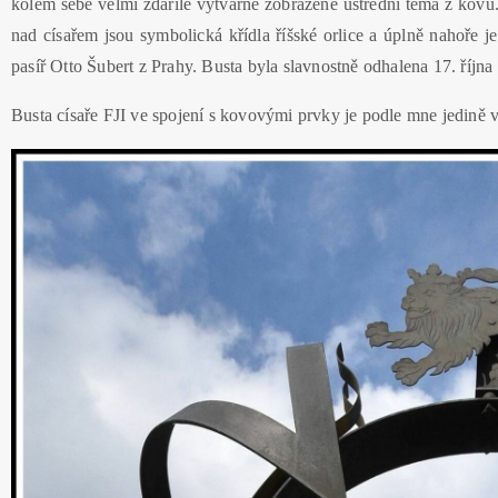
kolem sebe velmi zdařile výtvarně zobrazené ústřední téma z kovu
nad císařem jsou symbolická křídla říšské orlice a úplně nahoře 
pasíř Otto Šubert z Prahy. Busta byla slavnostně odhalena 17. října
Busta císaře FJI ve spojení s kovovými prvky je podle mne jedině 