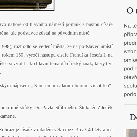
O 
pravo nahoře od hlavního náměstí pomník s bustou císaře
Na t
něna, ale podstavec zůstal na původním místě.
přip
pře
1998), rozhodlo se vedení města, že na podstavec umístí
webo
é rokem 150. výročí nástupu císaře Františka Josefa I. na
omlo
c si zvolil jako hlavní téma díla říšský znak, který byl
podl
.
otev
spolu
inským nápisem „ Sum umbra alarum tuarum vincit leo“.
podo
soukromé sbírky Dr. Pavla Stříbrného. Štukatér Zdeněk
D
o kamene.
. Zobrazuje císaře v mladém věku mezi 35 až 40 lety a má