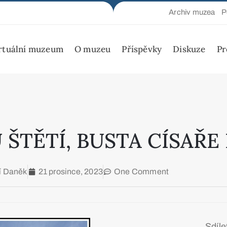
Archiv muzea
P
rtuální muzeum
O muzeu
Příspěvky
Diskuze
Pr
ŠTĚTÍ, BUSTA CÍSAŘE 
ří Daněk
21 prosince, 2023
One Comment
Sdíle