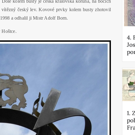
. Dole kolem busty je česká královská koruna, na bocích
je vítězný český lev. Kovové prvky kolem busty zhotovil
 1998 a odhalil ji Mistr Adolf Born.
v Hoštce.
4. 
Jos
po
1.
po
Fra