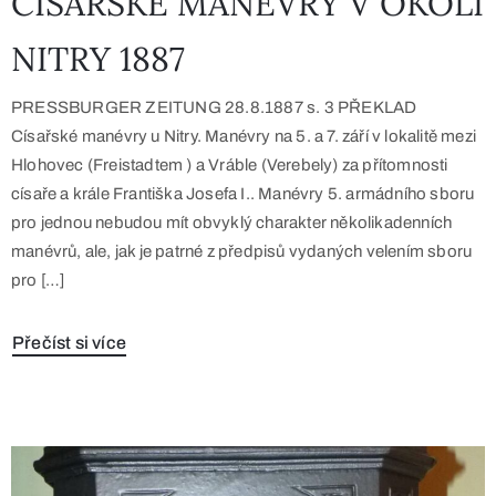
CÍSAŘSKÉ MANÉVRY V OKOLÍ
NITRY 1887
PRESSBURGER ZEITUNG 28.8.1887 s. 3 PŘEKLAD
Císařské manévry u Nitry. Manévry na 5. a 7. září v lokalitě mezi
Hlohovec (Freistadtem ) a Vráble (Verebely) za přítomnosti
císaře a krále Františka Josefa I.. Manévry 5. armádního sboru
pro jednou nebudou mít obvyklý charakter několikadenních
manévrů, ale, jak je patrné z předpisů vydaných velením sboru
pro […]
Přečíst si více