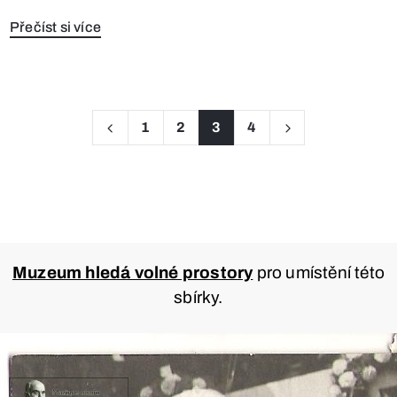
Přečíst si více
1
2
3
4
Muzeum hledá volné prostory
pro umístění této
sbírky.