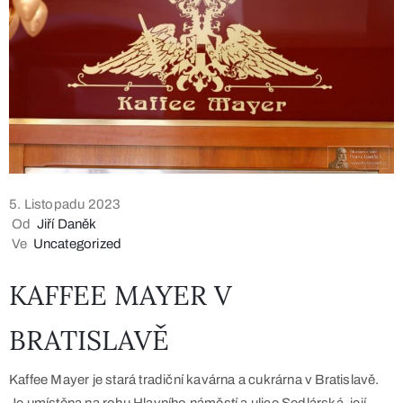
5. Listopadu 2023
Od
Jiří Daněk
Ve
Uncategorized
KAFFEE MAYER V
BRATISLAVĚ
Kaffee Mayer je stará tradiční kavárna a cukrárna v Bratislavě.
Je umístěna na rohu Hlavního náměstí a ulice Sedlárská, její