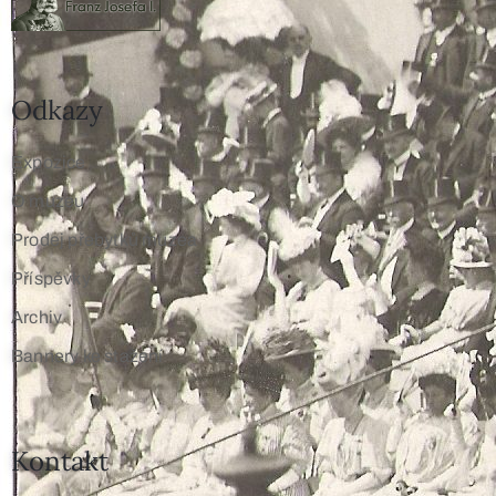
Odkazy
Expozice
O muzeu
Prodej přebytků muzea
Příspěvky
Archiv
Bannery ke stažení
Kontakt