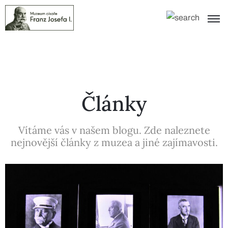
Články
Vítáme vás v našem blogu. Zde naleznete
nejnovější články z muzea a jiné zajímavosti.