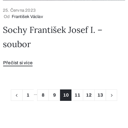
25. Června 2023
Od
František Václav
Sochy František Josef I. –
soubor
Přečíst si více
...
1
8
9
10
11
12
13