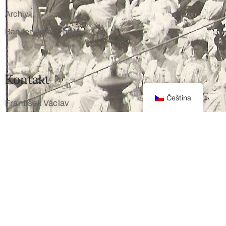
Archiv
Bannery ke stažení
Kontakt
Čeština
František Václav
+420 603 172 194
info@franz-josef.cz