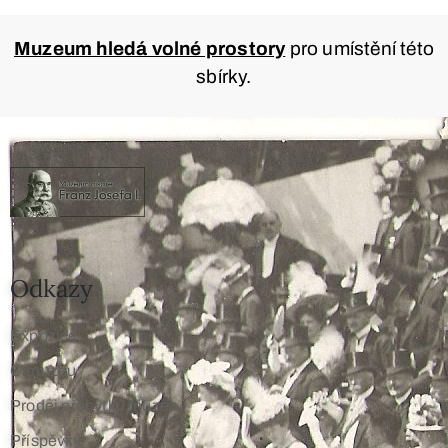
Muzeum hledá volné prostory
pro umístění této
sbírky.
Odkazy
Expozice
O muzeu
Prodej přebytků muzea
Příspěvky