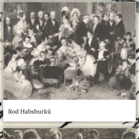
Rod Habsburků