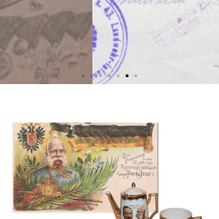
Vstupte do muzea
Filatelie,
cirkuláře
Prohlédnout expozici