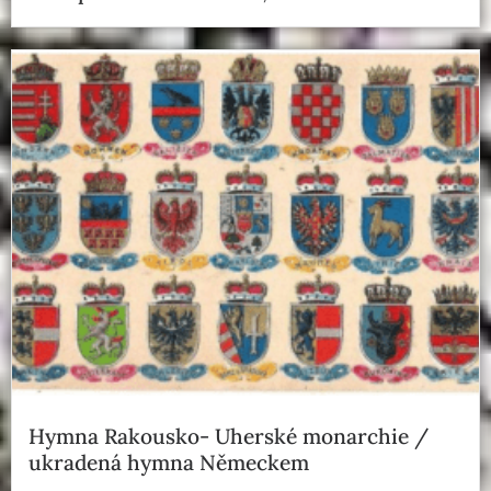
Hymna Rakousko- Uherské monarchie /
ukradená hymna Německem