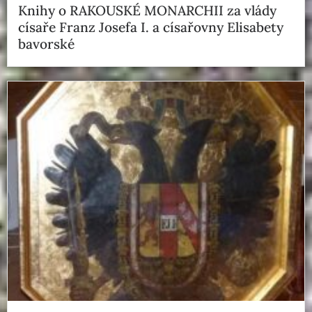
Knihy o RAKOUSKÉ MONARCHII za vlády
císaře Franz Josefa I. a císařovny Elisabety
bavorské