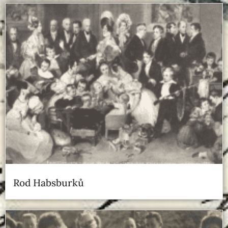
Rod Habsburků