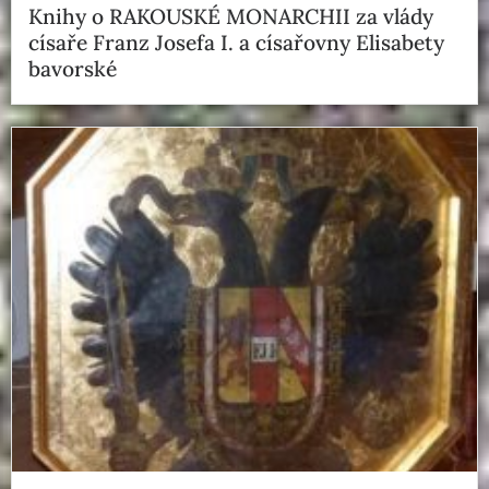
Knihy o RAKOUSKÉ MONARCHII za vlády
císaře Franz Josefa I. a císařovny Elisabety
bavorské