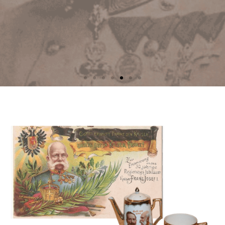
Vstupte do muzea
Filatelie,
cirkuláře
Prohlédnout expozici