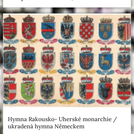
Hymna Rakousko- Uherské monarchie /
ukradená hymna Německem